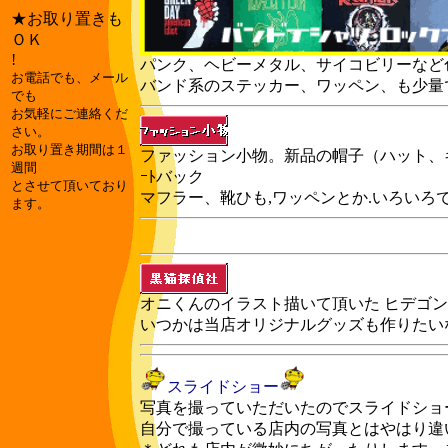
★お取り置きも
ＯＫ
!
パンク、ヘビーメタル、サイコビリーなど
お電話でも、メール
バンド系のステッカー、ワッペン、も少量
でも
お気軽にご連絡くだ
さい。
お取り置き期間は１
ファッション小物。新品の帽子（ハット、
週間
ｰﾄバック
とさせて頂いており
マフラー、靴ひも,ワッペンとか.いろいろ
ます。
オニくんのイラスト描いて頂いた ヒデゴン
いつかは当店オリジナルグッズも作りたい
スライドショー
写真を撮っていただいたのでスライドショ
自分で撮っている店内の写真とはやはり違