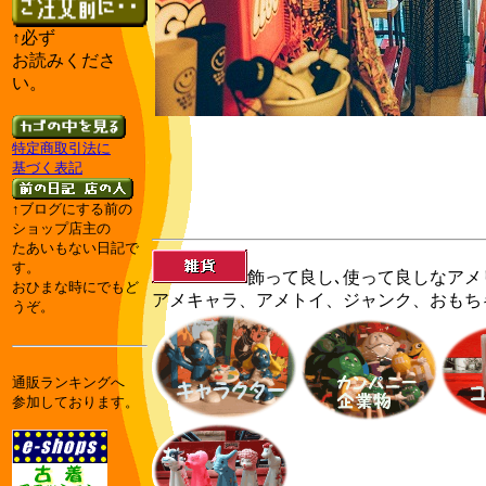
↑
必ず
お読みくださ
い。
特定商取引法に
基づく表記
↑ブログにする前の
ショップ店主の
たあいもない日記で
す。
飾って良し､使って良しなアメ
おひまな時にでもど
アメキャラ、アメトイ、ジャンク、おもち
うぞ。
通販ランキングへ
参加しております。