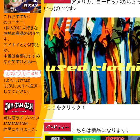
アメリカ、ヨーロッパのちょ
いっぱいです♪
これおすすめ！
のコーナー。
↑個人的に大好きな
お勧め商品の紹介で
す。
アメトイとか雑貨と
か。
本当は全部おすすめ
なんですけどねー。
↑よろしければ
‘お気に入りへ追加‘
してください。
↑ここをクリック！
姉妹店ライブハウス
JAMJAMJAM．
静岡にありました。
こちらは新品になります。