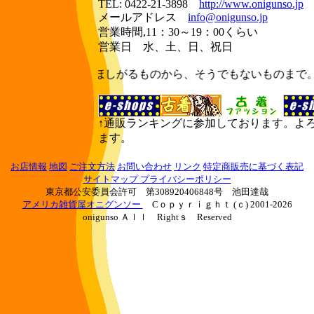
TEL:
0422-21-3898
http://www.onigunso.jp
メールアドレス
info@onigunso.jp
営業時間,11：30～19：00くらい
営業日 水、土、日、祝日
みんなのほしがるものから、そうでもないものまで。 メ
↑通販ランキングに参加しております。よ
ます。
お店情報
地図
ご注文方法
お問い合わせ
リンク
特定商販売に基づく表記
サイトマップ
プライバシーポリシー
東京都公安委員会許可 第308920406848号 池田達哉
アメリカ雑貨屋オニグンソー
Cｏｐｙｒｉｇｈｔ (ｃ) 2001-2026
onigunso Ａｌｌ Rightｓ Reserved