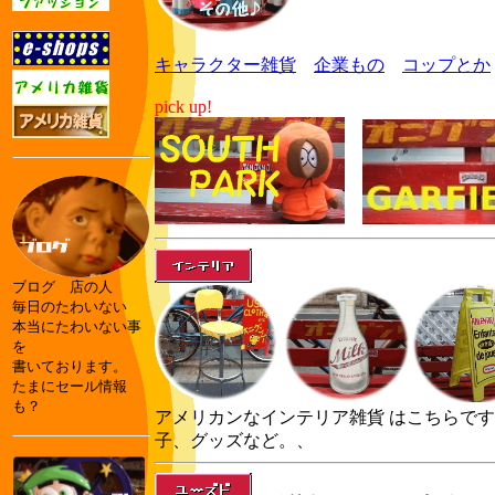
キャラクター雑貨
企業もの
コップとか
pick up!
ブログ 店の人
毎日のたわいない
本当にたわいない事
を
書いております。
たまにセール情報
も？
アメリカンなインテリア雑貨 はこちらで
子、グッズなど。、