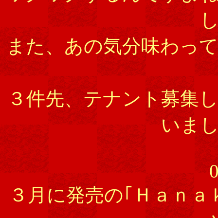
また、あの気分味わっ
３件先、テナント募集
いま
0
３月に発売の｢Ｈａｎａ