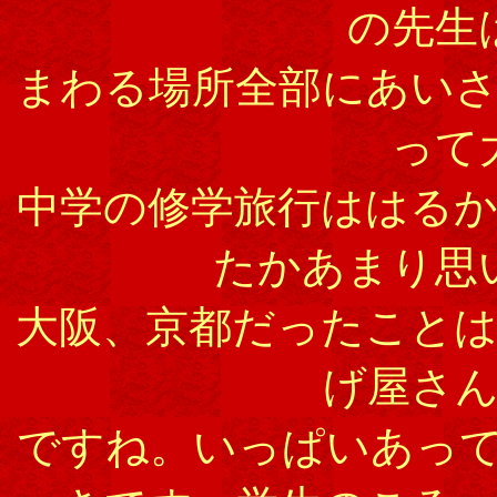
の先生
まわる場所全部にあい
って
中学の修学旅行ははる
たかあまり思
大阪、京都だったこと
げ屋さ
ですね。いっぱいあっ