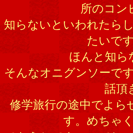
所のコン
知らないといわれたら
たいで
ほんと知ら
そんなオニグンソーで
話頂
修学旅行の途中でよら
す。めちゃ