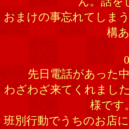
ん。話を
おまけの事忘れてしま
構
0
先日電話があった
わざわざ来てくれまし
様です
班別行動でうちのお店