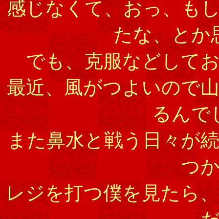
感じなくて、おっ、も
たな、とか
でも、克服などして
最近、風がつよいので
るんで
また鼻水と戦う日々が
つ
レジを打つ僕を見たら