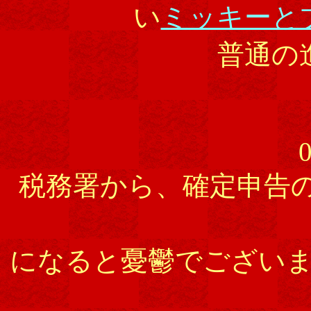
い
ミッキーと
普通の
0
税務署から、確定申告
になると憂鬱でござい