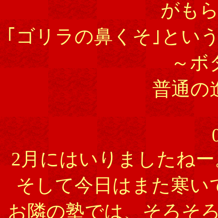
がも
｢ゴリラの鼻くそ｣とい
～ボ
普通の
2月にはいりましたね
そして今日はまた寒い
お隣の塾では、そろそ