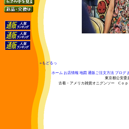
　←もどるっ　
ホーム
お店情報
地図
通販ご注文方法
ブログ
東京都公安委員会
古着・アメリカ雑貨オニグンソー
Cｏｐｙｒ