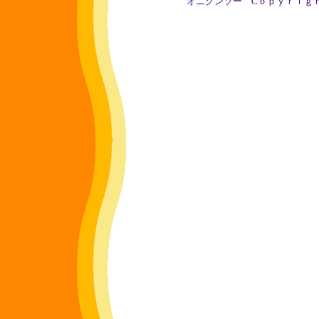
オニグンソー
Cｏｐｙｒｉｇｈｔ (ｃ