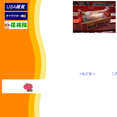
 ←もどるっ　  
こ